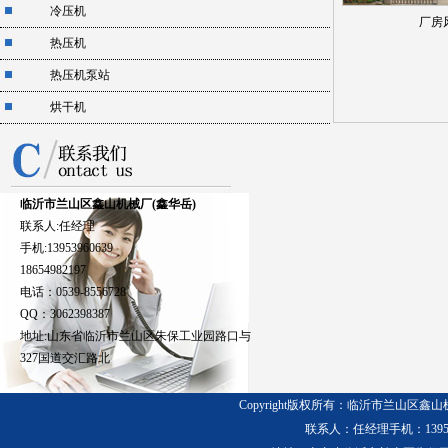
冷压机
厂房
热压机
热压机泵站
烘干机
临沂市兰山区鑫山机械厂(鑫华岳)
联系人:任经理
手机:13953960639
18654982197
电话：0539-8556728
QQ：3062398387
地址:山东省临沂市兰山区朱保工业园路口与
327国道交汇路北
Copyright版权所有：临沂市兰山区鑫
联系人：任经理
手机：13953