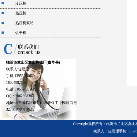
冷压机
热压机
热压机泵站
烘干机
临沂市兰山区鑫山机械厂(鑫华岳)
联系人:任经理
手机:13953960639
18654982197
电话：0539-8556728
QQ：3062398387
地址:山东省临沂市兰山区朱保工业园路口与
327国道交汇路北
Copyright版权所有：临沂市兰山区鑫
联系人：任经理
手机：13953